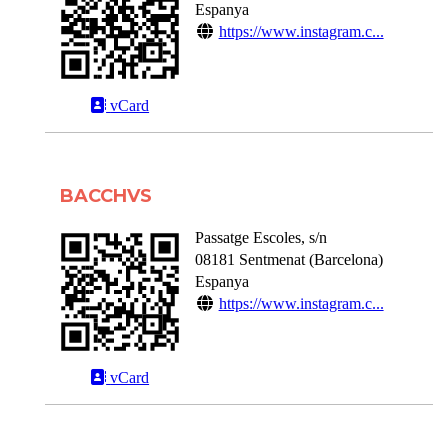
Espanya
https://www.instagram.c...
vCard
BACCHVS
Passatge Escoles, s/n
08181
Sentmenat
(
Barcelona
)
Espanya
https://www.instagram.c...
vCard