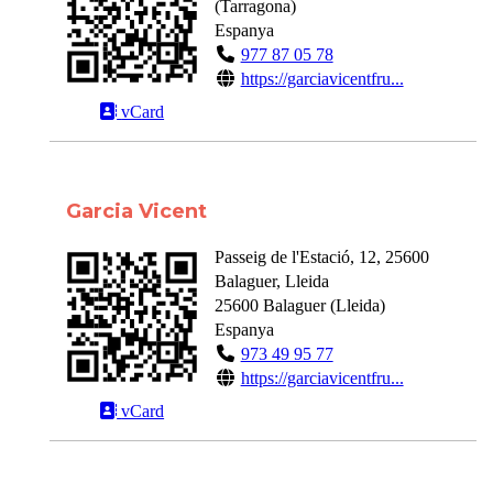
(
Tarragona
)
Espanya
977 87 05 78
https://garciavicentfru...
vCard
Garcia Vicent
Passeig de l'Estació, 12, 25600
Balaguer, Lleida
25600
Balaguer
(
Lleida
)
Espanya
973 49 95 77
https://garciavicentfru...
vCard