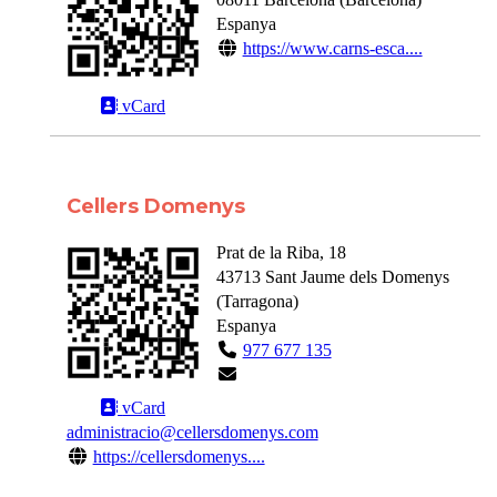
Espanya
https://www.carns-esca....
vCard
Cellers Domenys
Prat de la Riba, 18
43713
Sant Jaume dels Domenys
(
Tarragona
)
Espanya
977 677 135
vCard
administracio@cellersdomenys.com
https://cellersdomenys....