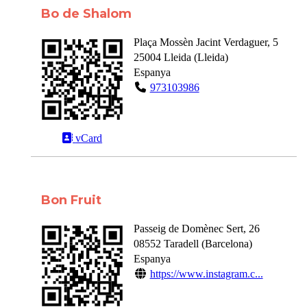
Bo de Shalom
Plaça Mossèn Jacint Verdaguer, 5
25004
Lleida
(
Lleida
)
Espanya
973103986
vCard
Bon Fruit
Passeig de Domènec Sert, 26
08552
Taradell
(
Barcelona
)
Espanya
https://www.instagram.c...