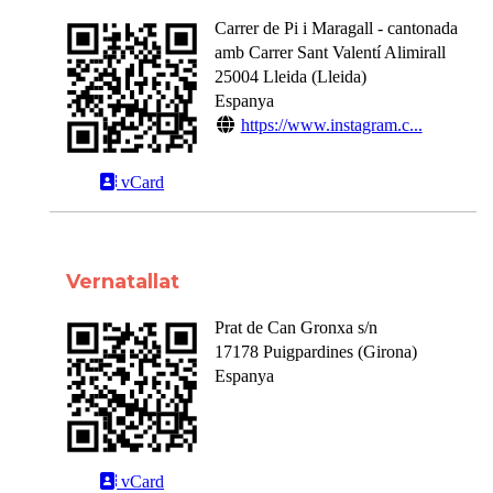
Carrer de Pi i Maragall - cantonada
amb Carrer Sant Valentí Alimirall
25004
Lleida
(
Lleida
)
Espanya
https://www.instagram.c...
vCard
Vernatallat
Prat de Can Gronxa s/n
17178
Puigpardines
(
Girona
)
Espanya
vCard