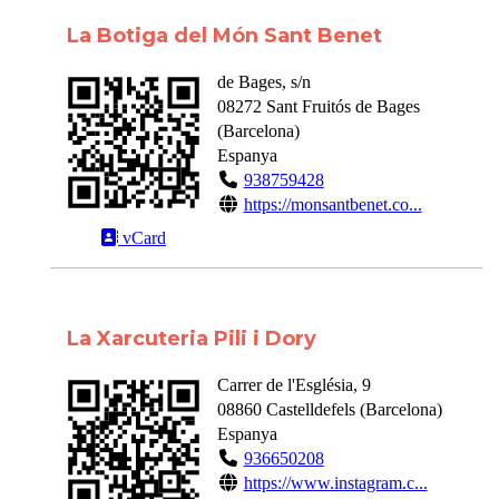
La Botiga del Món Sant Benet
de Bages, s/n
08272
Sant Fruitós de Bages
(
Barcelona
)
Espanya
938759428
https://monsantbenet.co...
vCard
La Xarcuteria Pili i Dory
Carrer de l'Església, 9
08860
Castelldefels
(
Barcelona
)
Espanya
936650208
https://www.instagram.c...