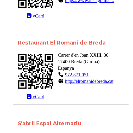
https://www.instagram.c...
vCard
Restaurant El Romaní de Breda
Carrer d'en Joan XXIII, 36
17400
Breda
(
Girona
)
Espanya
972 871 051
http://elromanidebreda.cat
vCard
S'abril Espai Alternatiu