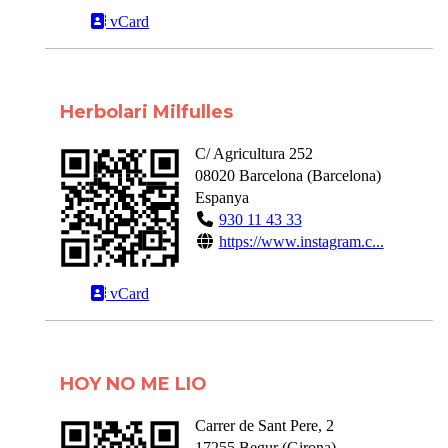
vCard
Herbolari Milfulles
C/ Agricultura 252
08020
Barcelona
(
Barcelona
)
Espanya
930 11 43 33
https://www.instagram.c...
vCard
HOY NO ME LIO
Carrer de Sant Pere, 2
17255
Begur
(
Girona
)