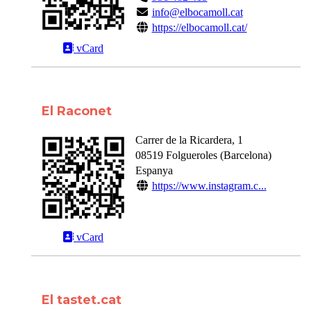
info@elbocamoll.cat
https://elbocamoll.cat/
vCard
El Raconet
Carrer de la Ricardera, 1
08519
Folgueroles
(
Barcelona
)
Espanya
https://www.instagram.c...
vCard
El tastet.cat