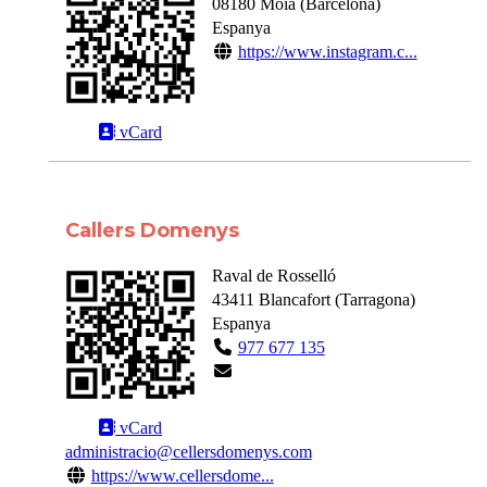
08180
Moià
(
Barcelona
)
Espanya
https://www.instagram.c...
vCard
Callers Domenys
Raval de Rosselló
43411
Blancafort
(
Tarragona
)
Espanya
977 677 135
vCard
administracio@cellersdomenys.com
https://www.cellersdome...