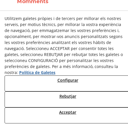
Momments
Carrer dels Comtes de Bell-Lloc,
Utilitzem galetes pròpies i de tercers per millorar els nostres
80, Sants-Montjuïc
serveis, per motius tècnics, per millorar la vostra experiència
08014
Barcelona
(
Barcelona
)
de navegació, per emmagatzemar les vostres preferències i,
Espanya
opcionalment, per mostrar-vos anuncis personalitzats segons
686 59 68 95
les vostres preferències analitzant els vostres hàbits de
https://momments.es/
navegació. Seleccioneu ACCEPTAR per consentir totes les
vCard
galetes, seleccioneu REBUTJAR per rebutjar totes les galetes o
seleccioneu CONFIGURACIÓ per personalitzar les vostres
preferències de galetes. Per a més informació, consulteu la
nostra:
Política de Galetes
Obrador de galetes El Rosal (Botiga
Configurar
El Gat)
Rebutjar
Av Onze de Setembre, s/n
25300
Tàrrega
(
Lleida
)
Espanya
Acceptar
https://elrosal.cat/ca/