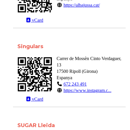
https://albajussa.cat/
vCard
Singulars
Carrer de Mossèn Cinto Verdaguer,
13
17500
Ripoll
(
Girona
)
Espanya
672 243 491
https://www.instagram.c...
vCard
SUGAR Lleida