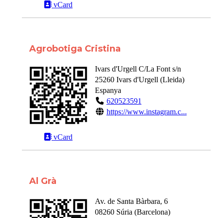
vCard
Agrobotiga Cristina
Ivars d'Urgell C/La Font s/n
25260
Ivars d'Urgell
(
Lleida
)
Espanya
620523591
https://www.instagram.c...
vCard
Al Grà
Av. de Santa Bàrbara, 6
08260
Súria
(
Barcelona
)