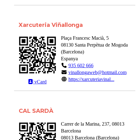
Xarcuteria Viñallonga
Plaça Francesc Macià, 5
08130
Santa Perpètua de Mogoda
(
Barcelona
)
Espanya
935 602 666
vinallongaweb@hotmail.com
https://xarcuteriavinal...
vCard
CAL SARDÀ
Carrer de la Marina, 237, 08013
Barcelona
08013
Barcelona
(
Barcelona
)