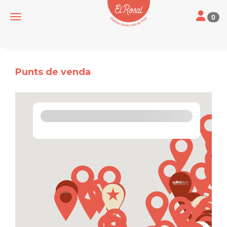
Toggle nav
Toggle navigation
0
Punts de venda