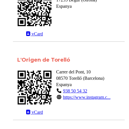
Espanya
vCard
L'Origen de Torelló
Carrer del Pont, 10
08570
Torelló
(
Barcelona
)
Espanya
938 50 54 32
https://www.instagram.c...
vCard