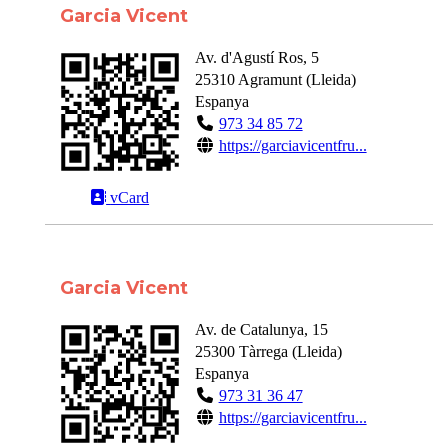
Garcia Vicent
Av. d'Agustí Ros, 5
25310
Agramunt
(
Lleida
)
Espanya
973 34 85 72
https://garciavicentfru...
vCard
Garcia Vicent
Av. de Catalunya, 15
25300
Tàrrega
(
Lleida
)
Espanya
973 31 36 47
https://garciavicentfru...