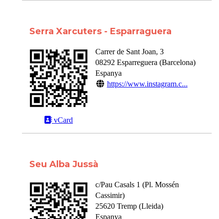
Serra Xarcuters - Esparraguera
Carrer de Sant Joan, 3
08292
Esparreguera
(
Barcelona
)
Espanya
https://www.instagram.c...
vCard
Seu Alba Jussà
c/Pau Casals 1 (Pl. Mossén
Cassimir)
25620
Tremp
(
Lleida
)
Espanya