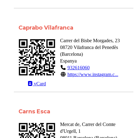
Caprabo Vilafranca
Carrer del Bisbe Morgades, 23
08720
Vilafranca del Penedès
(
Barcelona
)
Espanya
932616060
https://www.instagram.c...
vCard
Carns Esca
Mercat de, Carrer del Comte
d'Urgell, 1
08011
Barcelona
(
Barcelona
)