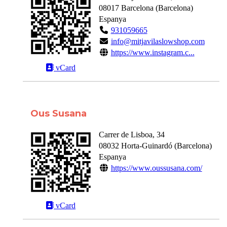
08017
Barcelona
(
Barcelona
)
Espanya
931059665
info@mitjavilaslowshop.com
https://www.instagram.c...
vCard
Ous Susana
Carrer de Lisboa, 34
08032
Horta-Guinardó
(
Barcelona
)
Espanya
https://www.oussusana.com/
vCard