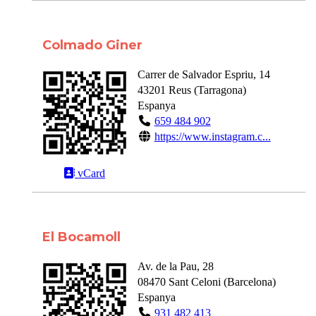
Colmado Giner
Carrer de Salvador Espriu, 14
43201
Reus
(
Tarragona
)
Espanya
659 484 902
https://www.instagram.c...
vCard
El Bocamoll
Av. de la Pau, 28
08470
Sant Celoni
(
Barcelona
)
Espanya
931 482 413