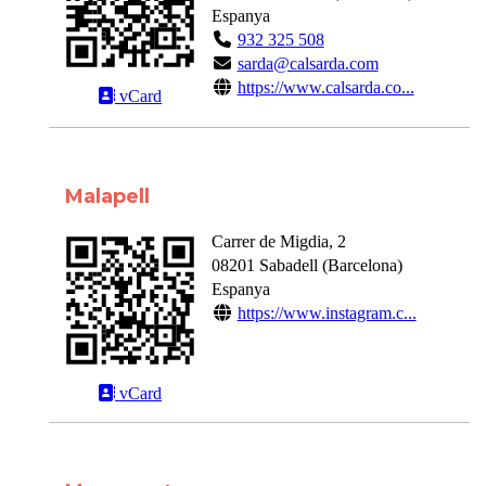
Espanya
932 325 508
sarda@calsarda.com
https://www.calsarda.co...
vCard
Malapell
Carrer de Migdia, 2
08201
Sabadell
(
Barcelona
)
Espanya
https://www.instagram.c...
vCard