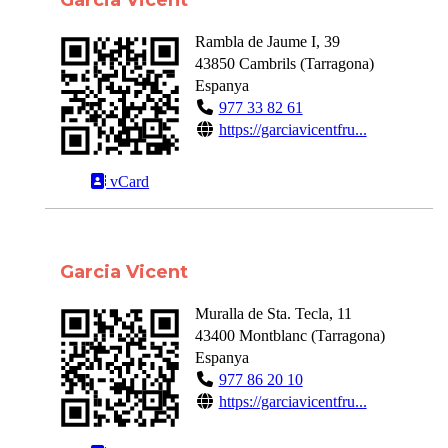
Garcia Vicent
Rambla de Jaume I, 39
43850
Cambrils
(
Tarragona
)
Espanya
977 33 82 61
https://garciavicentfru...
vCard
Garcia Vicent
Muralla de Sta. Tecla, 11
43400
Montblanc
(
Tarragona
)
Espanya
977 86 20 10
https://garciavicentfru...