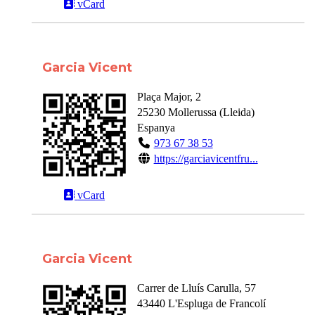
vCard
Garcia Vicent
Plaça Major, 2
25230
Mollerussa
(
Lleida
)
Espanya
973 67 38 53
https://garciavicentfru...
vCard
Garcia Vicent
Carrer de Lluís Carulla, 57
43440
L'Espluga de Francolí