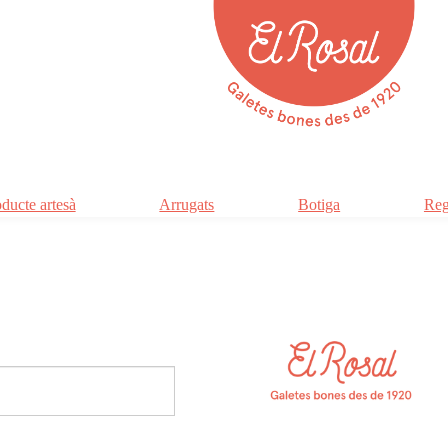
ducte artesà
Arrugats
Botiga
Reg