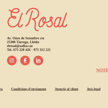
Av. Onze de Setembre s/n
25300 Tàrrega, Lleida
elrosal@aalba.cat
Tel.
673 220 426
·
973 312 221
NOTÍ
ra
Condicions d'enviament
Atenció al client
Avís legal