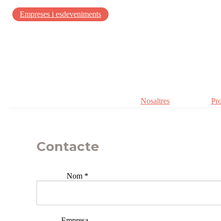
Empreses i esdeveniments
Nosaltres
Pro
Contacte
Nom
*
Empresa