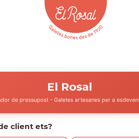
Arrugats
Botiga
Regals corporatius
El Rosal
ador de pressupost - Galetes artesanes per a esdeven
de client ets?