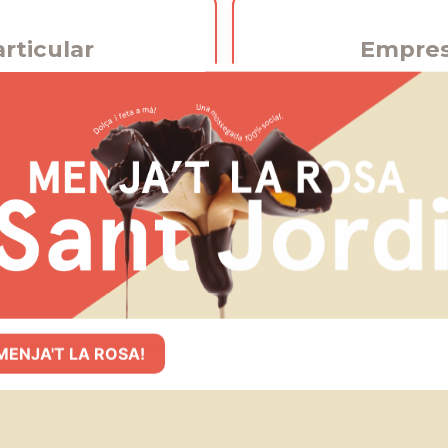
rticular
Empre
 al públic (PVP)
Preu especial per 
Contacta'ns per més informació
elrosal@aalba.cat
|
973 31 22 21
MENJA'T LA ROSA!