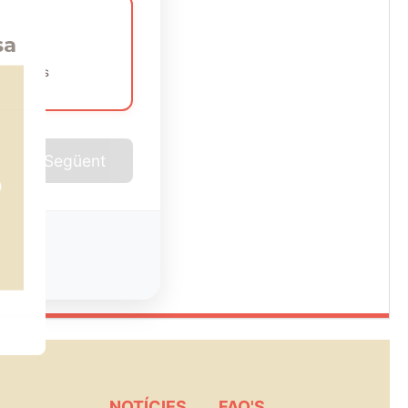
sa
empreses
Següent
NOTÍCIES
FAQ'S