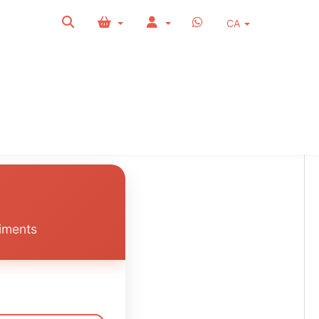
CA
Punts de venda
Empreses
iments