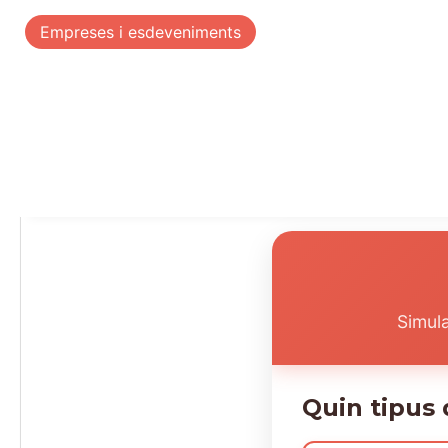
Empreses i esdeveniments
Nosaltres
Producte artesà
Simul
Quin tipus 