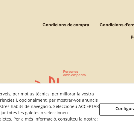
Condicions de compra
Condicions d'en
P
rveis, per motius tècnics, per millorar la vostra
rències i, opcionalment, per mostrar-vos anuncis
vostres hàbits de navegació. Seleccioneu ACCEPTAR
Configur
jar totes les galetes o seleccioneu
etes. Per a més informació, consulteu la nostra:
© 08/2026 Galetes El Rosal - Tots els drets reservats.