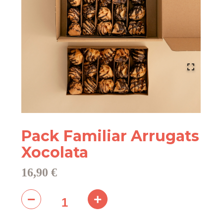
Pack Familiar Arrugats
Xocolata
16,90 €
−
+