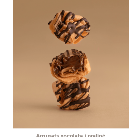
Arrugats xocolata i praliné