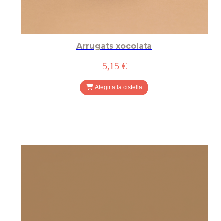
Arrugats xocolata
5,15 €
Afegir a la cistella