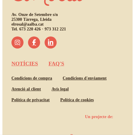
Av. Onze de Setembre s/n
25300 Tàrrega, Lleida
elrosal@aalba.cat
Tel.
673 220 426
·
973 312 221
NOTÍCIES
FAQ'S
Condicions de compra
Condicions d'enviament
Atenció al client
Avís legal
Política de privacitat
Política de cookies
Un projecte de: