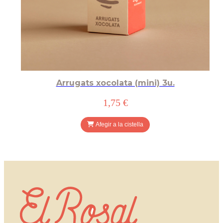
Arrugats xocolata (mini) 3u.
1,75 €
Afegir a la cistella