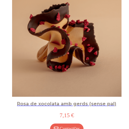
Rosa de xocolata amb gerds (sense pal)
7,15 €
Contacti'ns